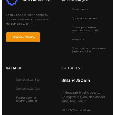
ИНФОРМАЦИЯ
О компании
Если у вас возникли вопросы,
Доставка и оплата
просто оставьте свои данные и
мы вам перезвоним
Схемы ремонтных
комплектов и прайс
Заказать звонок
Контакты
Политика использования
файлов cookie
КАТАЛОГ
КОНТАКТЫ
Запчасти для Газ
8(831)4290614
Запчасти для Уаз
г. Нижний Новгород, ул
Удмуртская 3к1, павильон
Гофры, хомуты,
пламегасители
№14, №15, №27
ИНН 525602811347