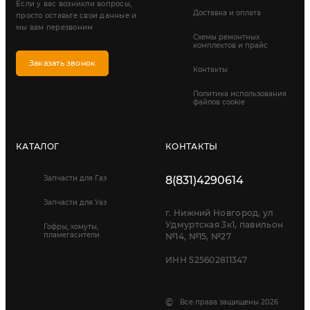
Если у вас возникли вопросы,
Доставка и оплата
просто оставьте свои данные и
мы вам перезвоним
Схемы ремонтных
комплектов и прайс
Заказать звонок
Контакты
Политика использования
файлов cookie
КАТАЛОГ
КОНТАКТЫ
Запчасти для Газ
8(831)4290614
Запчасти для Уаз
г. Нижний Новгород, ул
Удмуртская 3к1, павильон
Гофры, хомуты,
пламегасители
№14, №15, №27
ИНН 525602811347
©
Все права защищены 2026