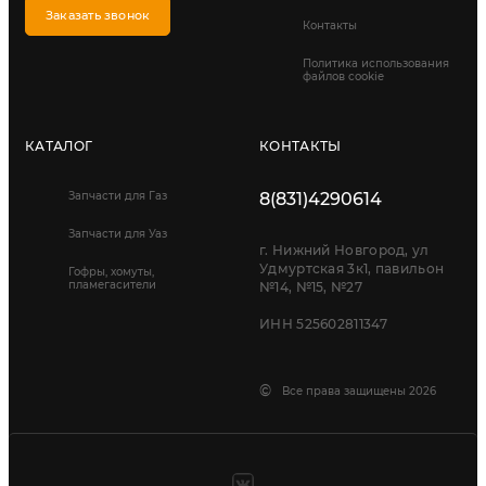
Заказать звонок
Контакты
Политика использования
файлов cookie
КАТАЛОГ
КОНТАКТЫ
Запчасти для Газ
8(831)4290614
Запчасти для Уаз
г. Нижний Новгород, ул
Удмуртская 3к1, павильон
Гофры, хомуты,
пламегасители
№14, №15, №27
ИНН 525602811347
©
Все права защищены 2026