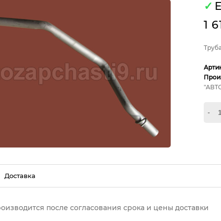
✓
Е
1 6
Труба
Арти
Прои
"АВТ
-
Доставка
роизводится после согласования срока и цены доставки