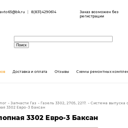
ravto65@bk.ru
8(831)4290614
Заказ возможен без
регистрации
ров
Доставка и оплата
Отзывы
Схемы ремонтных комплек
лог
Запчасти Газ
Газель 3302, 2705, 2217.
Система выпуска 
ая 3302 Евро-3 Баксан
лопная 3302 Евро-3 Баксан