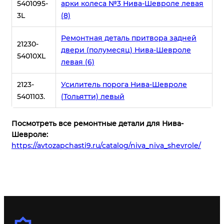
5401095-
арки колеса №3 Нива-Шевроле левая
3L
(8)
Ремонтная деталь притвора задней
21230-
двери (полумесяц) Нива-Шевроле
54010ХL
левая (6)
2123-
Усилитель порога Нива-Шевроле
5401103.
(Тольятти) левый
Посмотреть все ремонтные детали для Нива-
Шевроле:
https://avtozapchasti9.ru/catalog/niva_niva_shevrole/