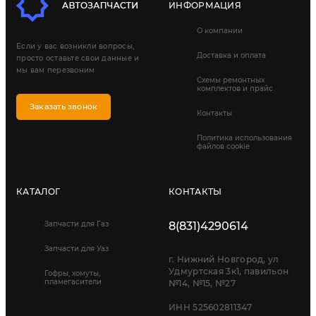
ИНФОРМАЦИЯ
О компании
Если у вас возникли вопросы,
Доставка и оплата
просто оставьте свои данные и
мы вам перезвоним
Схемы ремонтных
комплектов и прайс
Заказать звонок
Контакты
Политика использования
файлов cookie
КАТАЛОГ
КОНТАКТЫ
Запчасти для Газ
8(831)4290614
Запчасти для Уаз
г. Нижний Новгород, ул
Удмуртская 3к1, павильон
Гофры, хомуты,
пламегасители
№14, №15, №27
ИНН 525602811347