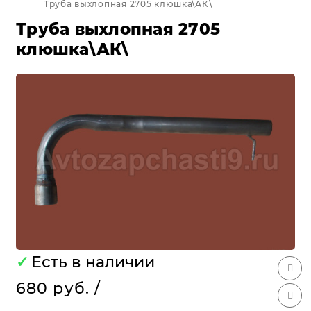
Труба выхлопная 2705 клюшка\АК\
Труба выхлопная 2705
клюшка\АК\
✓
Есть в наличии
680 руб.
/