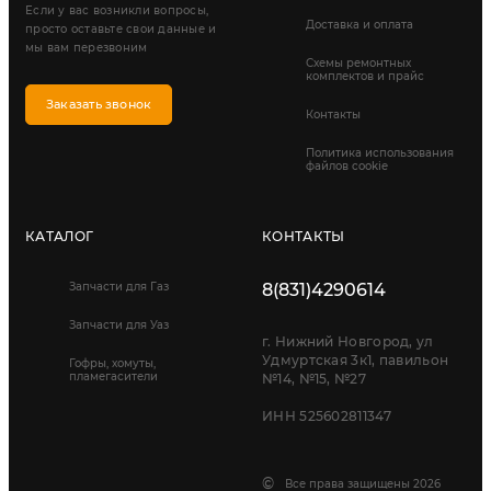
Если у вас возникли вопросы,
Доставка и оплата
просто оставьте свои данные и
мы вам перезвоним
Схемы ремонтных
комплектов и прайс
Заказать звонок
Контакты
Политика использования
файлов cookie
КАТАЛОГ
КОНТАКТЫ
Запчасти для Газ
8(831)4290614
Запчасти для Уаз
г. Нижний Новгород, ул
Удмуртская 3к1, павильон
Гофры, хомуты,
пламегасители
№14, №15, №27
ИНН 525602811347
©
Все права защищены 2026