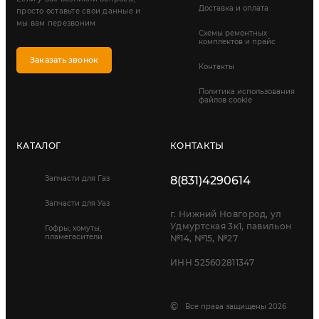
Доставка и оплата
просто оставьте свои данные и
мы вам перезвоним
Схемы ремонтных
комплектов и прайс
Заказать звонок
Контакты
Политика использования
файлов cookie
КАТАЛОГ
КОНТАКТЫ
Запчасти для Газ
8(831)4290614
Запчасти для Уаз
г. Нижний Новгород, ул
Удмуртская 3к1, павильон
Гофры, хомуты,
пламегасители
№14, №15, №27
ИНН 525602811347
©
Все права защищены 2026