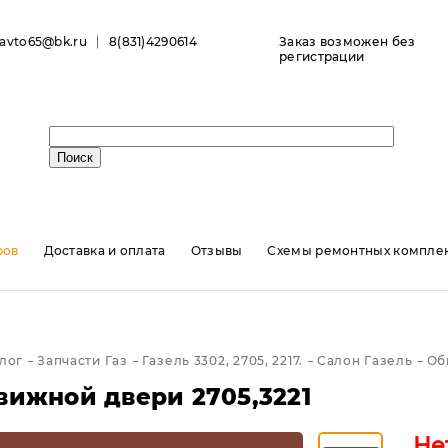
ravto65@bk.ru
8(831)4290614
Заказ возможен без
регистрации
ров
Доставка и оплата
Отзывы
Схемы ремонтных комплек
лог
Запчасти Газ
Газель 3302, 2705, 2217.
Салон Газель
Об
вижной двери 2705,3221
Не