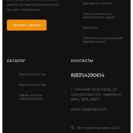
Доставка и оплата
просто оставьте свои данные и
мы вам перезвоним
Схемы ремонтных
комплектов и прайс
Заказать звонок
Контакты
Политика использования
файлов cookie
КАТАЛОГ
КОНТАКТЫ
Запчасти для Газ
8(831)4290614
Запчасти для Уаз
г. Нижний Новгород, ул
Удмуртская 3к1, павильон
Гофры, хомуты,
пламегасители
№14, №15, №27
ИНН 525602811347
©
Все права защищены 2026