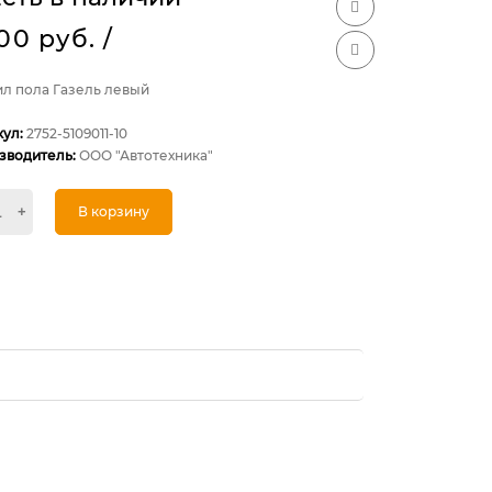
100 руб.
/
ил пола Газель левый
кул:
2752-5109011-10
зводитель:
ООО "Автотехника"
+
В корзину