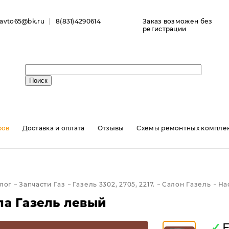
ravto65@bk.ru
8(831)4290614
Заказ возможен без
регистрации
ров
Доставка и оплата
Отзывы
Схемы ремонтных комплек
лог
Запчасти Газ
Газель 3302, 2705, 2217.
Салон Газель
На
ла Газель левый
✓
Е