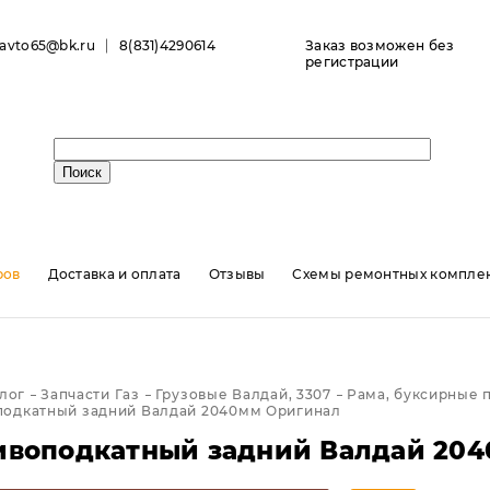
ravto65@bk.ru
8(831)4290614
Заказ возможен без
регистрации
ров
Доставка и оплата
Отзывы
Схемы ремонтных комплек
лог
Запчасти Газ
Грузовые Валдай, 3307
Рама, буксирные 
подкатный задний Валдай 2040мм Оригинал
ивоподкатный задний Валдай 20