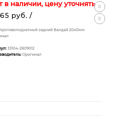
т в наличии, цену уточнять
765 руб.
/
 противоподкатный задний Валдай 2040мм
инал
кул:
33104-2809012
зводитель:
Оригинал