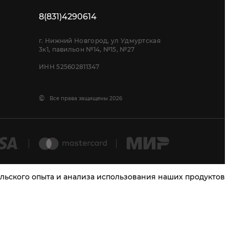
8(831)4290614
г. Нижний Новгород, ул Удмуртская
3к1, павильон №14, №15, №27
ИНН 525602811347
©
Все права защищены 2026
тельского опыта и анализа использования наших продуктов