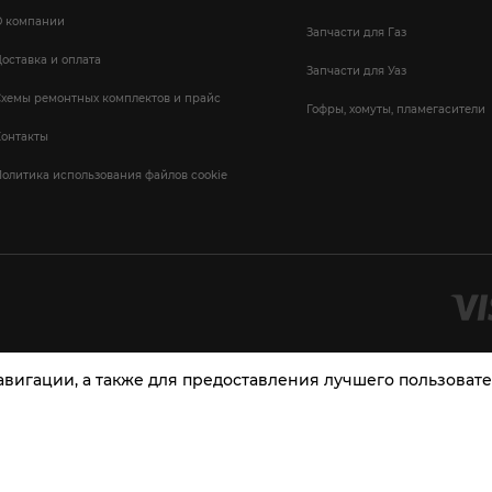
О компании
Запчасти для Газ
оставка и оплата
Запчасти для Уаз
Схемы ремонтных комплектов и прайс
Гофры, хомуты, пламегасители
Контакты
олитика использования файлов cookie
навигации, а также для предоставления лучшего пользова