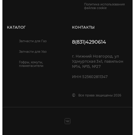
Политика использования
файлов cookie
КАТАЛОГ
КОНТАКТЫ
Запчасти для Газ
8(831)4290614
Запчасти для Уаз
г. Нижний Новгород, ул
Удмуртская 3к1, павильон
Гофры, хомуты,
пламегасители
№14, №15, №27
ИНН 525602811347
©
Все права защищены 2026