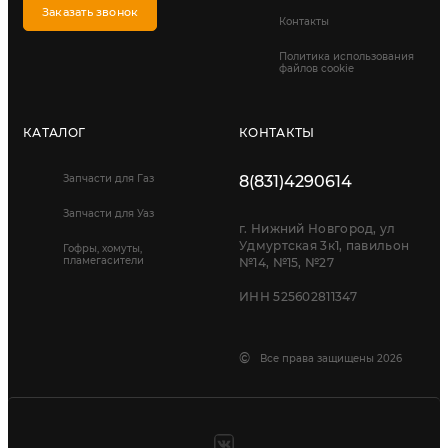
Заказать звонок
Контакты
Политика использования
файлов cookie
КАТАЛОГ
КОНТАКТЫ
Запчасти для Газ
8(831)4290614
Запчасти для Уаз
г. Нижний Новгород, ул
Удмуртская 3к1, павильон
Гофры, хомуты,
пламегасители
№14, №15, №27
ИНН 525602811347
©
Все права защищены 2026