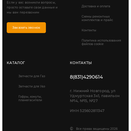
Если у вас возникли вопросы,
Доставка и оплата
просто оставьте свои данные и
мы вам перезвоним
Схемы ремонтных
комплектов и прайс
Заказать звонок
Контакты
Политика использования
файлов cookie
КАТАЛОГ
КОНТАКТЫ
Запчасти для Газ
8(831)4290614
Запчасти для Уаз
г. Нижний Новгород, ул
Удмуртская 3к1, павильон
Гофры, хомуты,
пламегасители
№14, №15, №27
ИНН 525602811347
©
Все права защищены 2026