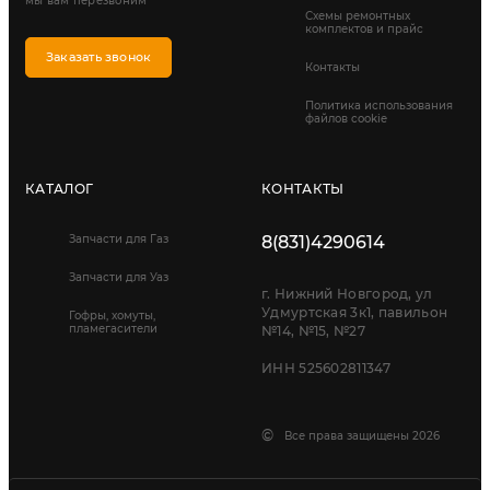
мы вам перезвоним
Схемы ремонтных
комплектов и прайс
Заказать звонок
Контакты
Политика использования
файлов cookie
КАТАЛОГ
КОНТАКТЫ
Запчасти для Газ
8(831)4290614
Запчасти для Уаз
г. Нижний Новгород, ул
Удмуртская 3к1, павильон
Гофры, хомуты,
пламегасители
№14, №15, №27
ИНН 525602811347
©
Все права защищены 2026