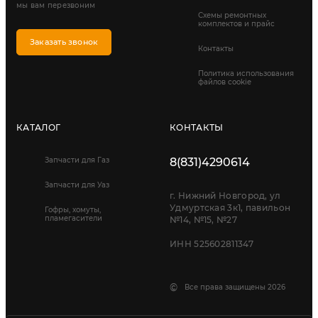
мы вам перезвоним
Схемы ремонтных
комплектов и прайс
Заказать звонок
Контакты
Политика использования
файлов cookie
КАТАЛОГ
КОНТАКТЫ
Запчасти для Газ
8(831)4290614
Запчасти для Уаз
г. Нижний Новгород, ул
Удмуртская 3к1, павильон
Гофры, хомуты,
пламегасители
№14, №15, №27
ИНН 525602811347
©
Все права защищены 2026