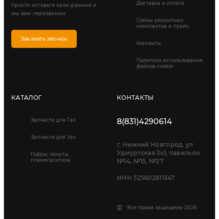
Доставка и оплата
просто оставьте свои данные и
мы вам перезвоним
Схемы ремонтных
комплектов и прайс
Заказать звонок
Контакты
Политика использования
файлов cookie
КАТАЛОГ
КОНТАКТЫ
Запчасти для Газ
8(831)4290614
Запчасти для Уаз
г. Нижний Новгород, ул
Удмуртская 3к1, павильон
Гофры, хомуты,
пламегасители
№14, №15, №27
ИНН 525602811347
©
Все права защищены 2026