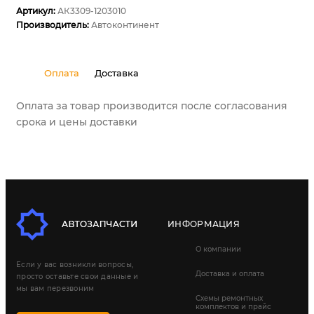
Артикул:
АК3309-1203010
Производитель:
Автоконтинент
Оплата
Доставка
Оплата за товар производится после согласования
срока и цены доставки
ИНФОРМАЦИЯ
О компании
Если у вас возникли вопросы,
Доставка и оплата
просто оставьте свои данные и
мы вам перезвоним
Схемы ремонтных
комплектов и прайс