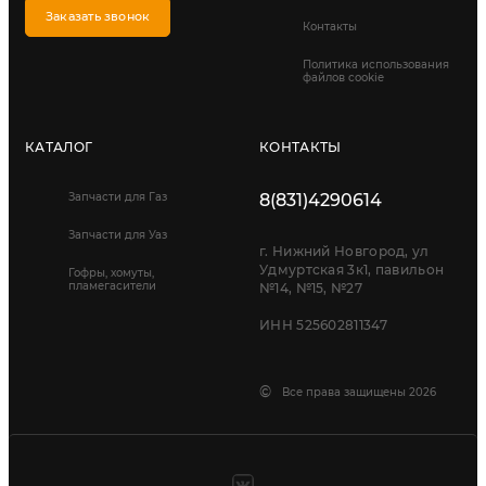
Заказать звонок
Контакты
Политика использования
файлов cookie
КАТАЛОГ
КОНТАКТЫ
Запчасти для Газ
8(831)4290614
Запчасти для Уаз
г. Нижний Новгород, ул
Удмуртская 3к1, павильон
Гофры, хомуты,
пламегасители
№14, №15, №27
ИНН 525602811347
©
Все права защищены 2026