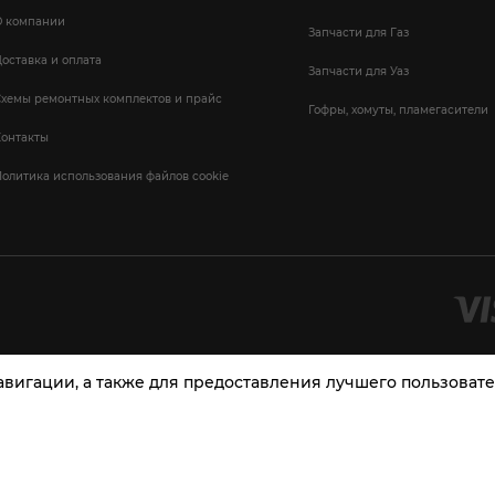
О компании
Запчасти для Газ
оставка и оплата
Запчасти для Уаз
Схемы ремонтных комплектов и прайс
Гофры, хомуты, пламегасители
Контакты
олитика использования файлов cookie
навигации, а также для предоставления лучшего пользова