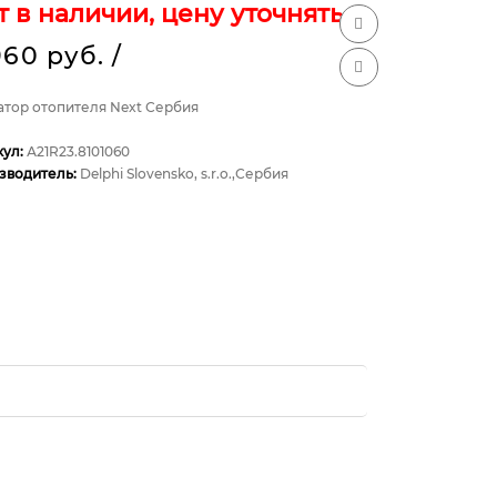
т в наличии, цену уточнять
960 руб.
/
атор отопителя Next Сербия
кул:
А21R23.8101060
зводитель:
Delphi Slovensko, s.r.o.,Сербия