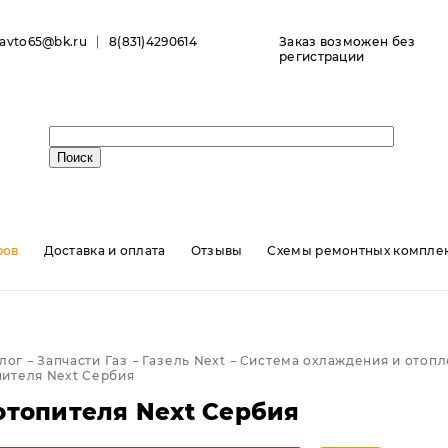
ravto65@bk.ru
8(831)4290614
Заказ возможен без
регистрации
ров
Доставка и оплата
Отзывы
Схемы ремонтных комплек
лог
Запчасти Газ
Газель Next
Система охлаждения и отопл
пителя Next Сербия
отопителя Next Сербия