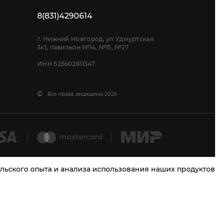
8(831)4290614
г. Нижний Новгород, ул Удмуртская
3к1, павильон №14, №15, №27
ИНН 525602811347
©
Все права защищены 2026
тельского опыта и анализа использования наших продуктов