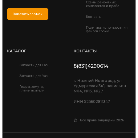
Схемы ремонтных
комплектов и прайс
Заказать звонок
Контакты
Политика использования
файлов cookie
КАТАЛОГ
КОНТАКТЫ
Запчасти для Газ
8(831)4290614
Запчасти для Уаз
г. Нижний Новгород, ул
Удмуртская 3к1, павильон
Гофры, хомуты,
пламегасители
№14, №15, №27
ИНН 525602811347
©
Все права защищены 2026