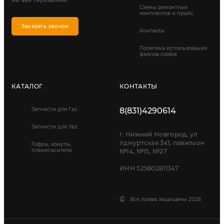
мы вам перезвоним
Схемы ремонтных
комплектов и прайс
Заказать звонок
Контакты
Политика использования
файлов cookie
КАТАЛОГ
КОНТАКТЫ
Запчасти для Газ
8(831)4290614
Запчасти для Уаз
г. Нижний Новгород, ул
Удмуртская 3к1, павильон
Гофры, хомуты,
пламегасители
№14, №15, №27
ИНН 525602811347
©
Все права защищены 2026