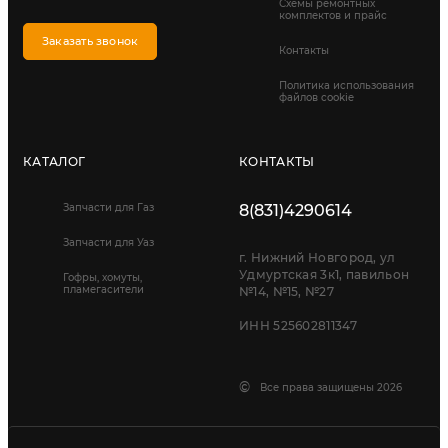
Схемы ремонтных
комплектов и прайс
Заказать звонок
Контакты
Политика использования
файлов cookie
КАТАЛОГ
КОНТАКТЫ
Запчасти для Газ
8(831)4290614
Запчасти для Уаз
г. Нижний Новгород, ул
Удмуртская 3к1, павильон
Гофры, хомуты,
пламегасители
№14, №15, №27
ИНН 525602811347
©
Все права защищены 2026