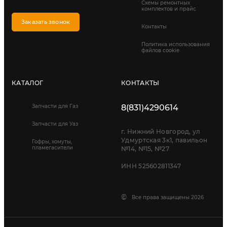
Схемы ремонтных
комплектов и прайс
Заказать звонок
Контакты
Политика использования
файлов cookie
КАТАЛОГ
КОНТАКТЫ
Запчасти для Газ
8(831)4290614
Запчасти для Уаз
г. Нижний Новгород, ул
Удмуртская 3к1, павильон
Гофры, хомуты,
пламегасители
№14, №15, №27
ИНН 525602811347
©
Все права защищены 2026