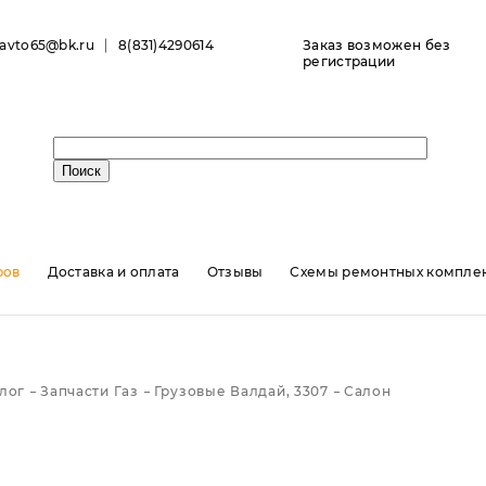
ravto65@bk.ru
8(831)4290614
Заказ возможен без
регистрации
ров
Доставка и оплата
Отзывы
Схемы ремонтных комплек
лог
Запчасти Газ
Грузовые Валдай, 3307
Салон