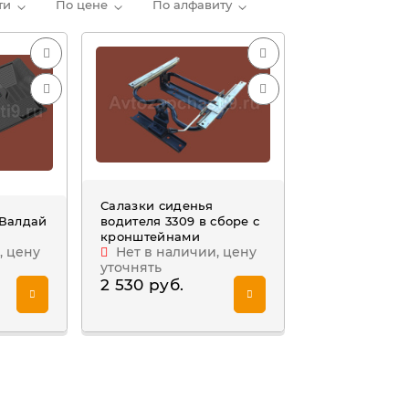
ти
По цене
По алфавиту
Салазки сиденья
 Валдай
водителя 3309 в сборе с
кронштейнами
, цену
Нет в наличии, цену
уточнять
2 530 руб.