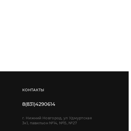
КОНТАКТЫ
8(831)4290614
г. Нижний Новгород, ул Удмуртская
3к1, павильон №14, №15, №27