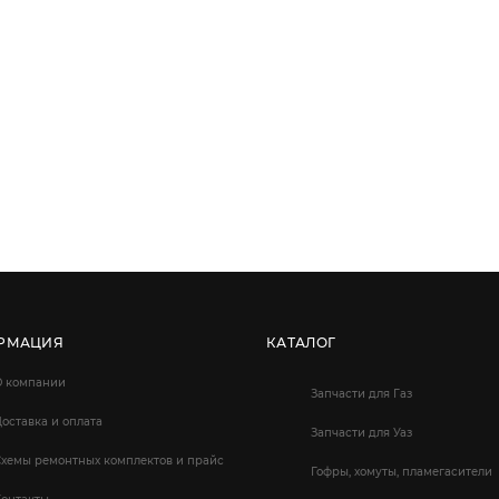
РМАЦИЯ
КАТАЛОГ
О компании
Запчасти для Газ
оставка и оплата
Запчасти для Уаз
Схемы ремонтных комплектов и прайс
Гофры, хомуты, пламегасители