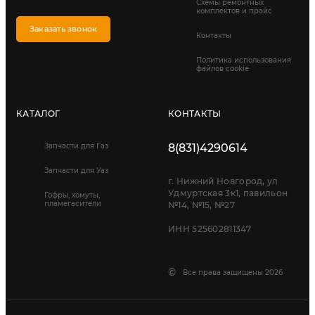
Схемы ремонтных
комплектов и прайс
Заказать звонок
Контакты
Политика использования
файлов cookie
КАТАЛОГ
КОНТАКТЫ
Запчасти для Газ
8(831)4290614
Запчасти для Уаз
г. Нижний Новгород, ул
Удмуртская 3к1, павильон
Гофры, хомуты,
пламегасители
№14, №15, №27
ИНН 525602811347
©
Все права защищены 2026