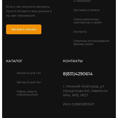
О компании
Если у вас возникли вопросы,
Доставка и оплата
просто оставьте свои данные и
мы вам перезвоним
Схемы ремонтных
комплектов и прайс
Заказать звонок
Контакты
Политика использования
файлов cookie
КАТАЛОГ
КОНТАКТЫ
Запчасти для Газ
8(831)4290614
Запчасти для Уаз
г. Нижний Новгород, ул
Удмуртская 3к1, павильон
Гофры, хомуты,
пламегасители
№14, №15, №27
ИНН 525602811347