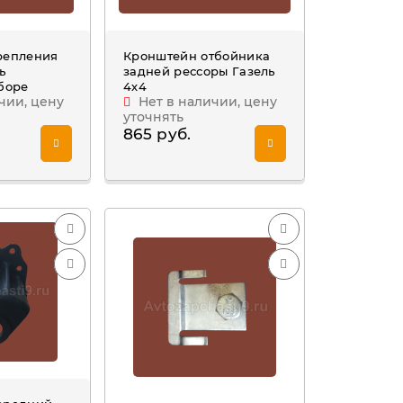
репления
Кронштейн отбойника
ь
задней рессоры Газель
боре
4х4
чии, цену
Нет в наличии, цену
уточнять
865 руб.