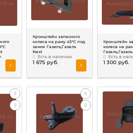
Кронштейн запасного
ного
колеса на раму 45°С под
Кронштейн з
5°С
замок Газель,Газель
колеса на ра
xt
Next
Газель,Газель
и
Есть в наличии
Есть в нал
1 675 руб.
1 300 руб.