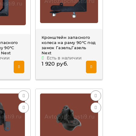
Кронштейн запасного
апасного
колеса на раму 90°С под
му 90°С
замок Газель,Газель
 Next
Next
ичии
Есть в наличии
1 920 руб.