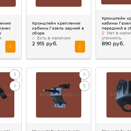
Кронштейн к
ления
Кронштейн крепления
кабины Газел
изнес
кабины Газель задний в
передний в с
Нет в нали
е
сборе
и
Есть в наличии
уточнять
2 915 руб.
890 руб.