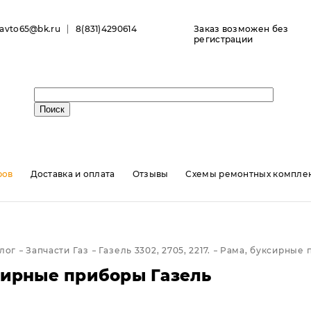
ravto65@bk.ru
8(831)4290614
Заказ возможен без
регистрации
ров
Доставка и оплата
Отзывы
Схемы ремонтных комплек
лог
Запчасти Газ
Газель 3302, 2705, 2217.
Рама, буксирные 
сирные приборы Газель