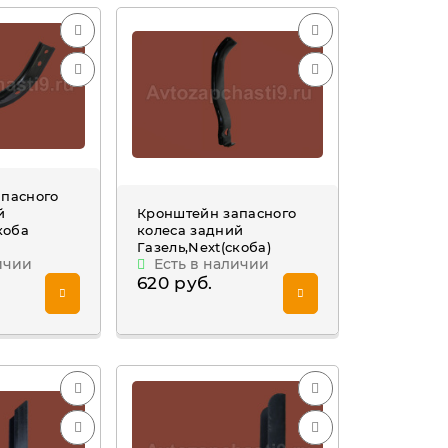
апасного
й
Кронштейн запасного
коба
колеса задний
Газель,Next(скоба)
ичии
Есть в наличии
620 руб.