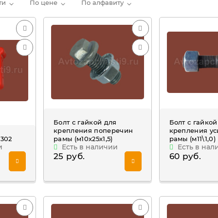
ти
По цене
По алфавиту
Болт с гайкой для
Болт с гайкой
крепления поперечин
крепления ус
3302
рамы (м10х25х1,5)
рамы (м11\1,0)
и
Есть в наличии
Есть в нал
25 руб.
60 руб.