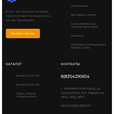
О компании
Если у вас возникли вопросы,
Доставка и оплата
просто оставьте свои данные и
мы вам перезвоним
Схемы ремонтных
комплектов и прайс
Заказать звонок
Контакты
Политика использования
файлов cookie
КАТАЛОГ
КОНТАКТЫ
Запчасти для Газ
8(831)4290614
Запчасти для Уаз
г. Нижний Новгород, ул
Удмуртская 3к1, павильон
Гофры, хомуты,
пламегасители
№14, №15, №27
ИНН 525602811347