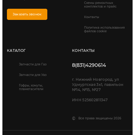
Схемы ремонтных
комплектов и прайс
Заказать звонок
Контакты
Политика использования
файлов cookie
КАТАЛОГ
КОНТАКТЫ
Запчасти для Газ
8(831)4290614
Запчасти для Уаз
г. Нижний Новгород, ул
Удмуртская 3к1, павильон
Гофры, хомуты,
пламегасители
№14, №15, №27
ИНН 525602811347
©
Все права защищены 2026