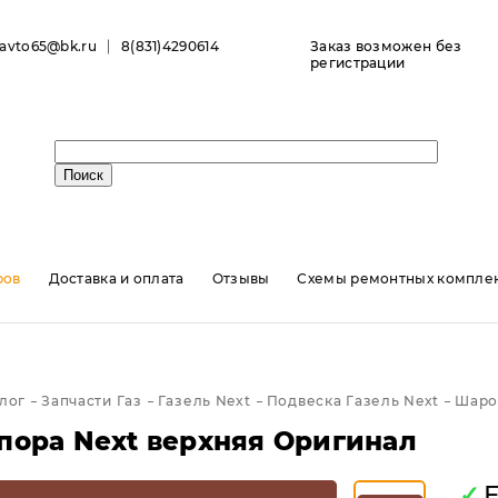
ravto65@bk.ru
8(831)4290614
Заказ возможен без
регистрации
ров
Доставка и оплата
Отзывы
Схемы ремонтных комплек
лог
Запчасти Газ
Газель Next
Подвеска Газель Next
Шаро
пора Next верхняя Оригинал
✓
Е