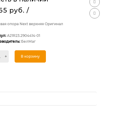
365 руб.
/
вая опора Next верхняя Оригинал
кул:
А21R23.2904414-01
зводитель:
БелМаг
+
В корзину