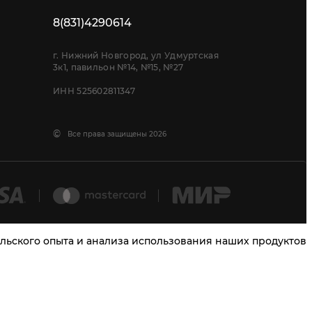
8(831)4290614
г. Нижний Новгород, ул Удмуртская
3к1, павильон №14, №15, №27
ИНН 525602811347
©
Все права защищены 2026
тельского опыта и анализа использования наших продуктов