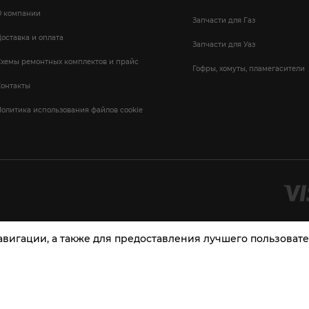
О компании
Запчасти для Газ
оставка и оплата
Запчасти для Уаз
Схемы ремонтных комплектов и прайс
Гофры, хомуты, пламегасители
Контакты
олитика использования файлов cookie
навигации, а также для предоставления лучшего пользова