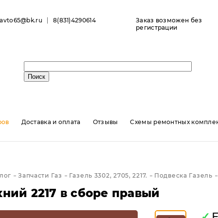
ravto65@bk.ru
8(831)4290614
Заказ возможен без
регистрации
ров
Доставка и оплата
Отзывы
Схемы ремонтных комплек
лог
Запчасти Газ
Газель 3302, 2705, 2217.
Подвеска Газель
хний 2217 в сборе правый
✓
Е