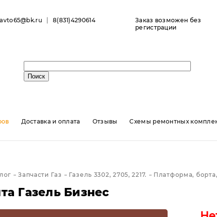
ravto65@bk.ru
8(831)4290614
Заказ возможен без
регистрации
ров
Доставка и оплата
Отзывы
Схемы ремонтных комплек
лог
Запчасти Газ
Газель 3302, 2705, 2217.
Платформа, борта,
та Газель Бизнес
Не