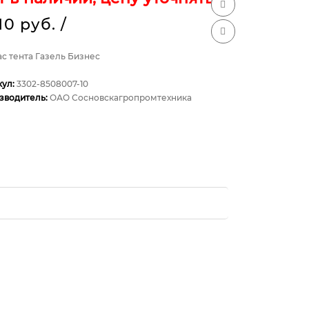
10 руб.
/
с тента Газель Бизнес
кул:
3302-8508007-10
зводитель:
ОАО Сосновскагропромтехника