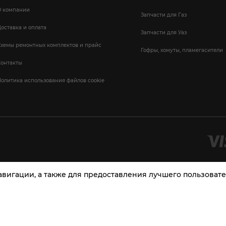
О компании
Запчасти для Газ
оставка и оплата
Запчасти для Уаз
Схемы ремонтных комплектов и прайс
Гофры, хомуты, пламегасители
Контакты
олитика использования файлов cookie
навигации, а также для предоставления лучшего пользова