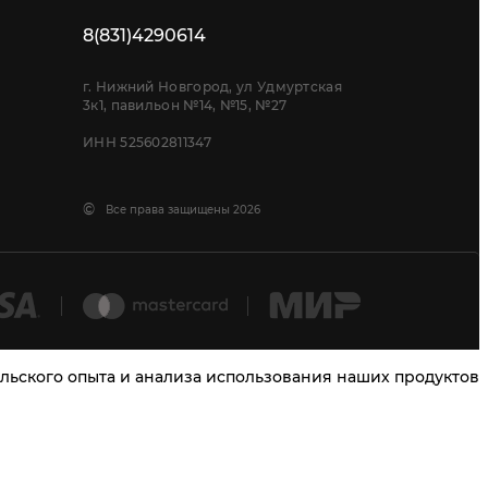
8(831)4290614
г. Нижний Новгород, ул Удмуртская
3к1, павильон №14, №15, №27
ИНН 525602811347
©
Все права защищены 2026
тельского опыта и анализа использования наших продуктов