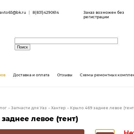
ravto65@bk.ru
8(831)4290614
Заказ возможен без
регистрации
ров
Доставка и оплата
Отзывы
Схемы ремонтных комплек
лог
Запчасти для Уаз
Хантер
Крыло 469 заднее левое (тент
заднее левое (тент)
Не