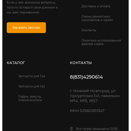
Если у вас возникли вопросы,
Доставка и оплата
просто оставьте свои данные и
мы вам перезвоним
Схемы ремонтных
комплектов и прайс
Заказать звонок
Контакты
Политика использования
файлов cookie
КАТАЛОГ
КОНТАКТЫ
Запчасти для Газ
8(831)4290614
Запчасти для Уаз
г. Нижний Новгород, ул
Удмуртская 3к1, павильон
Гофры, хомуты,
пламегасители
№14, №15, №27
ИНН 525602811347
©
Все права защищены 2026