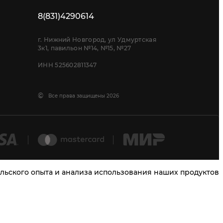
8(831)4290614
г. Нижний Новгород, ул Удмуртская
3к1, павильон №14, №15, №27
ИНН 525602811347
©
Все права защищены 2026
тельского опыта и анализа использования наших продуктов