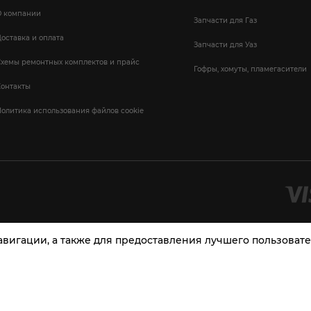
О компании
Запчасти для Газ
оставка и оплата
Запчасти для Уаз
Схемы ремонтных комплектов и прайс
Гофры, хомуты, пламегасители
Контакты
олитика использования файлов cookie
навигации, а также для предоставления лучшего пользова