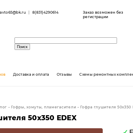
ravto65@bk.ru
8(831)4290614
Заказ возможен без
регистрации
ров
Доставка и оплата
Отзывы
Схемы ремонтных комплек
лог
Гофры, хомуты, пламегасители
Гофра глушителя 50х350
шителя 50х350 EDEX
✓
Е