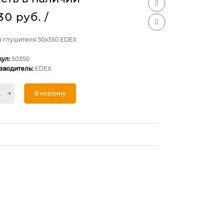
230 руб.
/
а глушителя 50х350 EDEX
кул:
50350
зводитель:
EDEX
+
В корзину