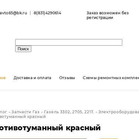
ravto65@bk.ru
8(831)4290614
Заказ возможен без
регистрации
ров
Доставка и оплата
Отзывы
Схемы ремонтных комплек
лог
Запчасти Газ
Газель 3302, 2705, 2217.
Электрооборудова
вотуманный красный
отивотуманный красный