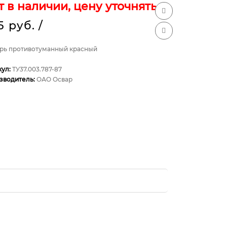
т в наличии, цену уточнять
5 руб.
/
рь противотуманный красный
кул:
ТУ37.003.787-87
зводитель:
ОАО Освар