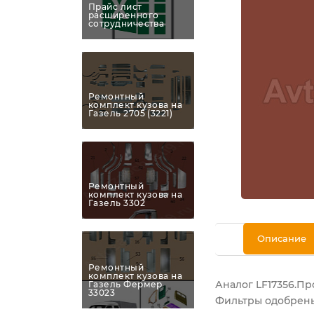
Прайс лист
расширенного
сотрудничества
Ремонтный
комплект кузова на
Газель 2705 (3221)
Ремонтный
комплект кузова на
Газель 3302
Описание
Ремонтный
комплект кузова на
Аналог LF17356.П
Газель Фермер
33023
Фильтры одобрены