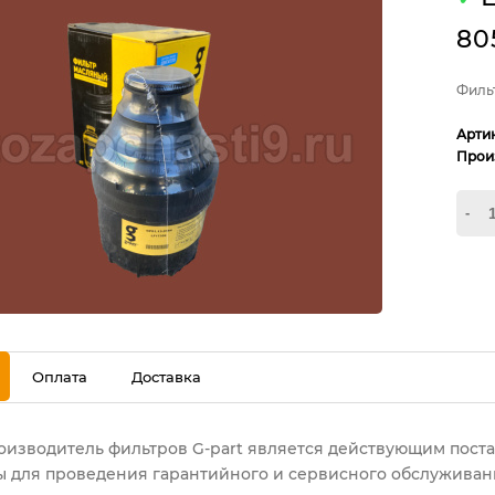
80
Филь
Арти
Прои
-
Оплата
Доставка
роизводитель фильтров G-part является действующим пос
 для проведения гарантийного и сервисного обслуживани