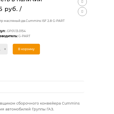
5 руб.
/
тр масляный дв.Cummins ISF 2.8 G-PART
кул:
.GP01.13.0154
зводитель:
G-PART
+
В корзину
тавщиком сборочного конвейера Cummins
я автомобилей Группы ГАЗ.