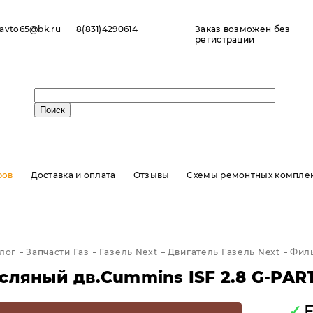
ravto65@bk.ru
8(831)4290614
Заказ возможен без
регистрации
ров
Доставка и оплата
Отзывы
Схемы ремонтных комплек
лог
Запчасти Газ
Газель Next
Двигатель Газель Next
Филь
сляный дв.Cummins ISF 2.8 G-PAR
✓
Е