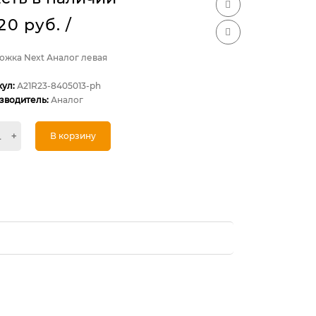
920 руб.
/
ожка Next Аналог левая
кул:
А21R23-8405013-ph
зводитель:
Аналог
+
В корзину