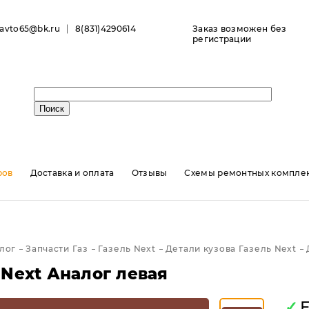
ravto65@bk.ru
8(831)4290614
Заказ возможен без
регистрации
ров
Доставка и оплата
Отзывы
Схемы ремонтных комплек
лог
Запчасти Газ
Газель Next
Детали кузова Газель Next
Next Аналог левая
✓
Е