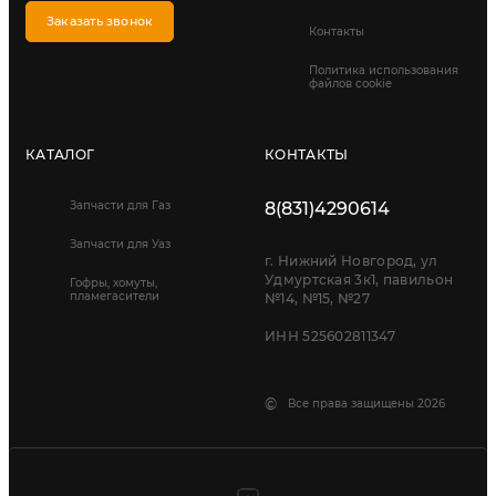
Заказать звонок
Контакты
Политика использования
файлов cookie
КАТАЛОГ
КОНТАКТЫ
Запчасти для Газ
8(831)4290614
Запчасти для Уаз
г. Нижний Новгород, ул
Удмуртская 3к1, павильон
Гофры, хомуты,
пламегасители
№14, №15, №27
ИНН 525602811347
©
Все права защищены 2026