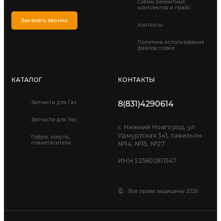
Схемы ремонтных
комплектов и прайс
Заказать звонок
Контакты
Политика использования
файлов cookie
КАТАЛОГ
КОНТАКТЫ
Запчасти для Газ
8(831)4290614
Запчасти для Уаз
г. Нижний Новгород, ул
Удмуртская 3к1, павильон
Гофры, хомуты,
пламегасители
№14, №15, №27
ИНН 525602811347
©
Все права защищены 2026