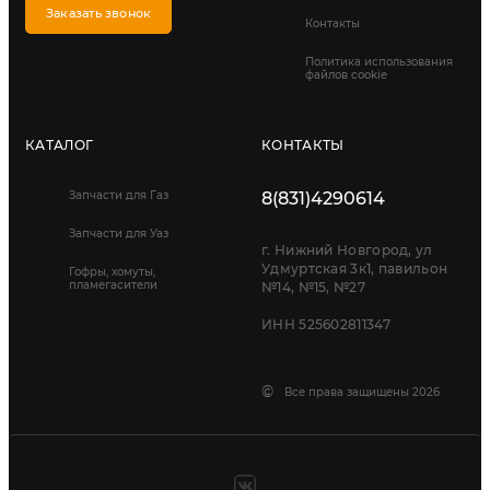
Заказать звонок
Контакты
Политика использования
файлов cookie
КАТАЛОГ
КОНТАКТЫ
Запчасти для Газ
8(831)4290614
Запчасти для Уаз
г. Нижний Новгород, ул
Удмуртская 3к1, павильон
Гофры, хомуты,
пламегасители
№14, №15, №27
ИНН 525602811347
©
Все права защищены 2026