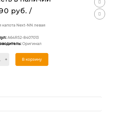
490 руб.
/
я капота Next-NN левая
кул:
А64R52-8407013
зводитель:
Оригинал
+
В корзину