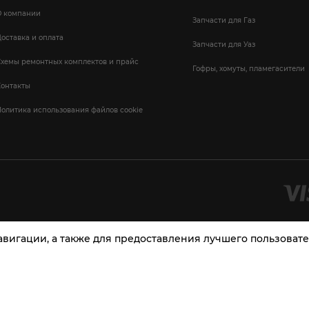
О компании
Запчасти для Газ
оставка и оплата
Запчасти для Уаз
Схемы ремонтных комплектов и прайс
Гофры, хомуты, пламегасители
Контакты
олитика использования файлов cookie
навигации, а также для предоставления лучшего пользова