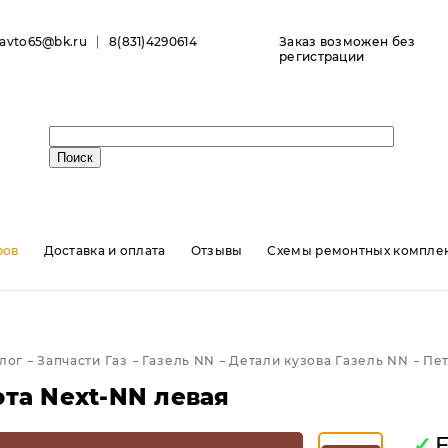
ravto65@bk.ru
8(831)4290614
Заказ возможен без
регистрации
ров
Доставка и оплата
Отзывы
Схемы ремонтных комплек
лог
Запчасти Газ
Газель NN
Детали кузова Газель NN
Пет
ота Next-NN левая
✓
Е