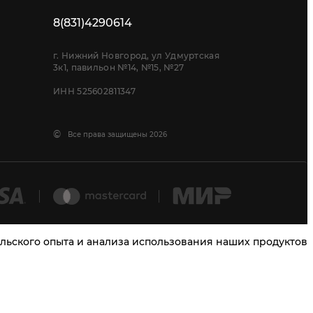
8(831)4290614
г. Нижний Новгород, ул Удмуртская
3к1, павильон №14, №15, №27
ИНН 525602811347
©
Все права защищены 2026
тельского опыта и анализа использования наших продуктов