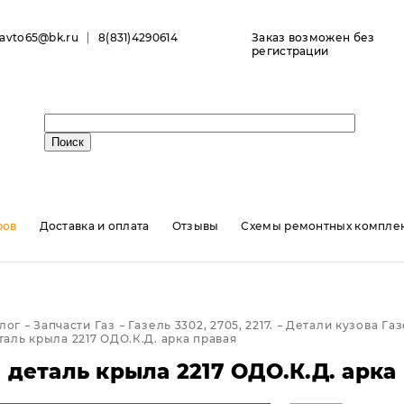
ravto65@bk.ru
8(831)4290614
Заказ возможен без
регистрации
ров
Доставка и оплата
Отзывы
Схемы ремонтных комплек
лог
Запчасти Газ
Газель 3302, 2705, 2217.
Детали кузова Га
аль крыла 2217 ОДО.К.Д. арка правая
 деталь крыла 2217 ОДО.К.Д. арка