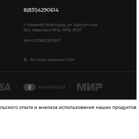
8(831)4290614
г. Нижний Новгород, ул Удмуртская
3к1, павильон №14, №15, №27
ИНН 525602811347
©
Все права защищены 2026
тельского опыта и анализа использования наших продуктов