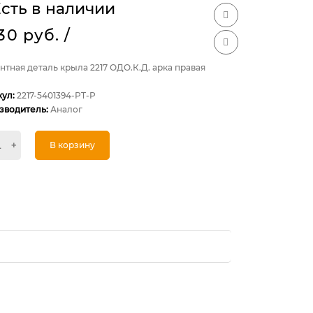
сть в наличии
230 руб.
/
тная деталь крыла 2217 ОДО.К.Д. арка правая
кул:
2217-5401394-PT-P
зводитель:
Аналог
+
В корзину