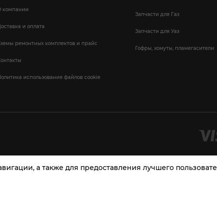
О компании
Запчасти для Газ
оставка и оплата
Запчасти для Уаз
Схемы ремонтных комплектов и прайс
Гофры, хомуты, пламегасители
Контакты
олитика использования файлов cookie
навигации, а также для предоставления лучшего пользова