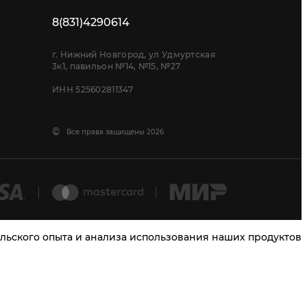
8(831)4290614
г. Нижний Новгород, ул Удмуртская
3к1, павильон №14, №15, №27
ИНН 525602811347
©
Все права защищены 2026
тельского опыта и анализа использования наших продуктов