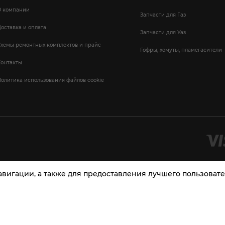
О компании
Запчасти для Газ
оставка и оплата
Запчасти для Уаз
Схемы ремонтных комплектов и прайс
Гофры, хомуты, пламегасители
Контакты
олитика использования файлов cookie
навигации, а также для предоставления лучшего пользова