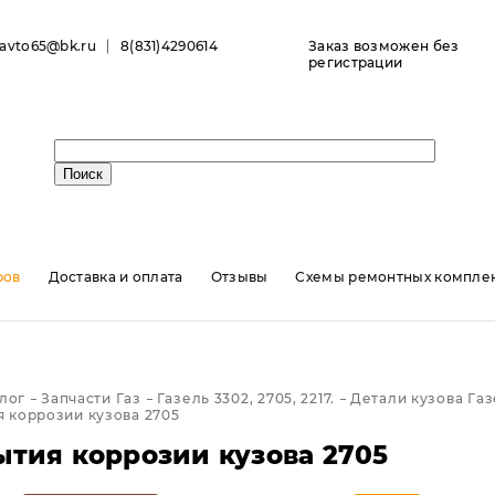
ravto65@bk.ru
8(831)4290614
Заказ возможен без
регистрации
ров
Доставка и оплата
Отзывы
Схемы ремонтных комплек
лог
Запчасти Газ
Газель 3302, 2705, 2217.
Детали кузова Га
 коррозии кузова 2705
ытия коррозии кузова 2705