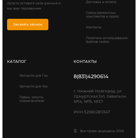
Доставка и оплата
просто оставьте свои данные и
мы вам перезвоним
Схемы ремонтных
комплектов и прайс
Заказать звонок
Контакты
Политика использования
файлов cookie
КАТАЛОГ
КОНТАКТЫ
Запчасти для Газ
8(831)4290614
Запчасти для Уаз
г. Нижний Новгород, ул
Удмуртская 3к1, павильон
Гофры, хомуты,
пламегасители
№14, №15, №27
ИНН 525602811347
©
Все права защищены 2026