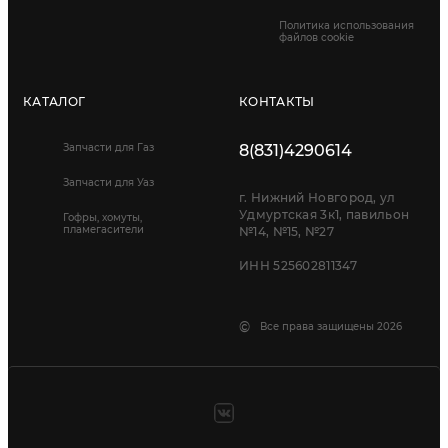
Политика использования
файлов cookie
КАТАЛОГ
КОНТАКТЫ
Запчасти для Газ
8(831)4290614
Запчасти для Уаз
г. Нижний Новгород, ул
Удмуртская 3к1, павильон
Гофры, хомуты,
пламегасители
№14, №15, №27
ИНН 525602811347
©
Все права защищены 2026