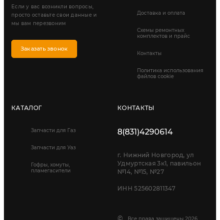
Если у вас возникли вопросы,
Доставка и оплата
просто оставьте свои данные и
мы вам перезвоним
Схемы ремонтных
комплектов и прайс
Заказать звонок
Контакты
Политика использования
файлов cookie
КАТАЛОГ
КОНТАКТЫ
Запчасти для Газ
8(831)4290614
Запчасти для Уаз
г. Нижний Новгород, ул
Удмуртская 3к1, павильон
Гофры, хомуты,
пламегасители
№14, №15, №27
ИНН 525602811347
©
Все права защищены 2026