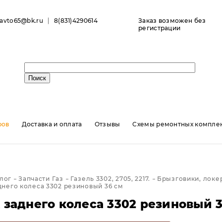
ravto65@bk.ru
8(831)4290614
Заказ возможен без
регистрации
ров
Доставка и оплата
Отзывы
Схемы ремонтных комплек
лог
Запчасти Газ
Газель 3302, 2705, 2217.
Брызговики, локе
него колеса 3302 резиновый 36 см
 заднего колеса 3302 резиновый 3