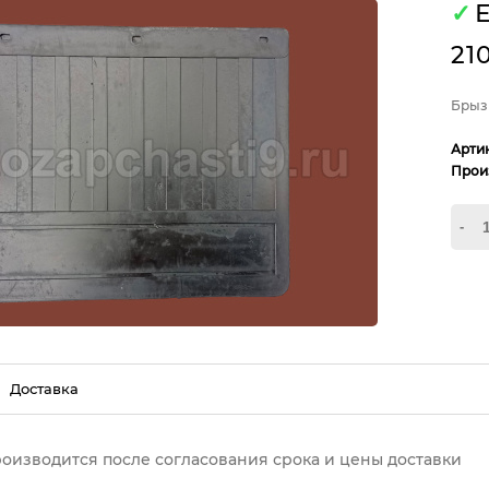
✓
Е
21
Брыз
Арти
Прои
-
Доставка
роизводится после согласования срока и цены доставки