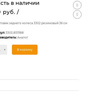
сть в наличии
0 руб.
/
говик заднего колеса 3302 резиновый 36 см
кул:
3302.8511188
зводитель:
Аналог
+
В корзину