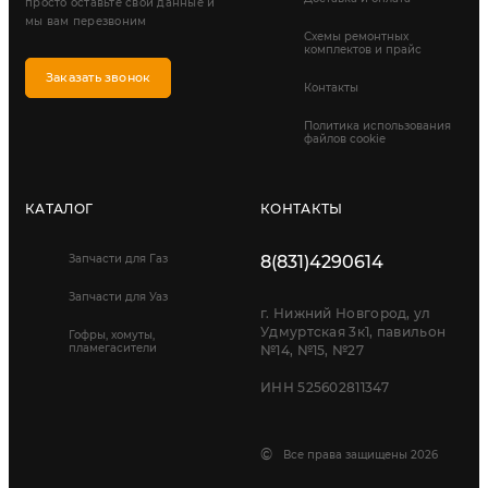
просто оставьте свои данные и
мы вам перезвоним
Схемы ремонтных
комплектов и прайс
Заказать звонок
Контакты
Политика использования
файлов cookie
КАТАЛОГ
КОНТАКТЫ
Запчасти для Газ
8(831)4290614
Запчасти для Уаз
г. Нижний Новгород, ул
Удмуртская 3к1, павильон
Гофры, хомуты,
пламегасители
№14, №15, №27
ИНН 525602811347
©
Все права защищены 2026