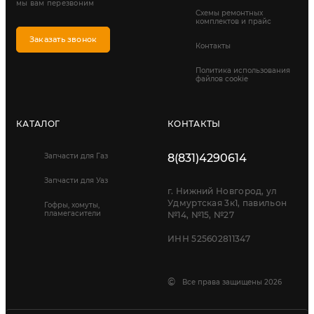
мы вам перезвоним
Схемы ремонтных
комплектов и прайс
Заказать звонок
Контакты
Политика использования
файлов cookie
КАТАЛОГ
КОНТАКТЫ
Запчасти для Газ
8(831)4290614
Запчасти для Уаз
г. Нижний Новгород, ул
Удмуртская 3к1, павильон
Гофры, хомуты,
пламегасители
№14, №15, №27
ИНН 525602811347
©
Все права защищены 2026